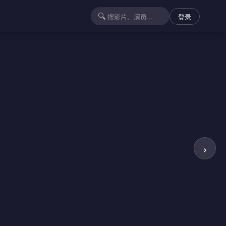
🔍
登录
›