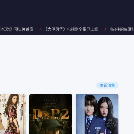
》预告片首发
《大明风华》电视剧全集已上线
《向往的生活》第7季
更新18集