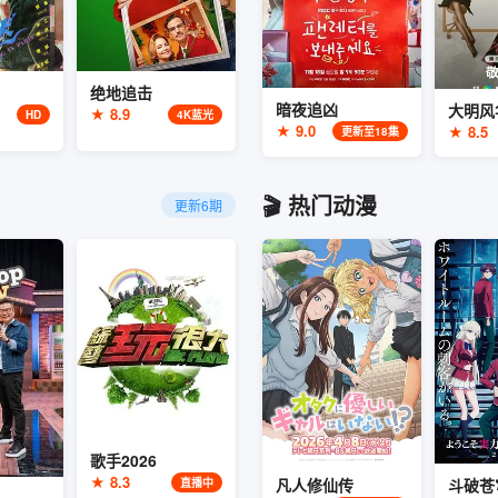
绝地追击
暗夜追凶
大明风
★ 8.9
HD
4K蓝光
★ 9.0
★ 8.5
更新至18集
🎬 热门动漫
更新6期
歌手2026
★ 8.3
凡人修仙传
斗破苍
直播中