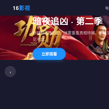
16
影视
电
暗夜追凶 · 第二季
悬疑剧王炸回归，迷雾重重真相待解。更新至
见不散。
立即观看
‹