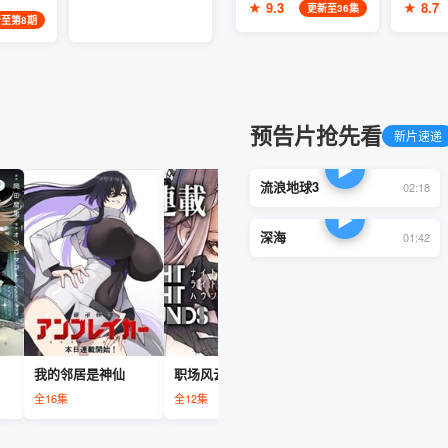
★ 9.3
★ 8.7
更新至36集
至第8期
预告片抢先看
新片速递
▶
流浪地球3
逆袭之巅峰人生
02:18
全22集
▶
深海
01:42
我的邻居是神仙
职场风云
全16集
全12集