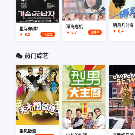
明月几时有
深海危机
星际穿越2
★ 8.4
★ 8.7
热播中
★ 9.2
4K蓝光
🎭 热门综艺
乘风破浪