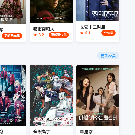
长安十二时辰
都市夜归人
华
★ 9.1
全48集
★ 8.2
更新至12集
更新至36集
更新22集
穹
全职高手
星辰变