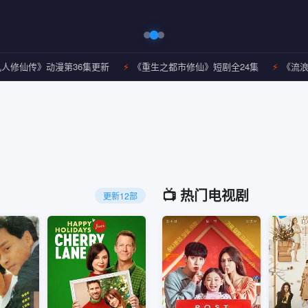
传》动漫第36集更新
《重生之都市修仙》短剧全24集
《流浪地球3
📺 热门电视剧
更新12部