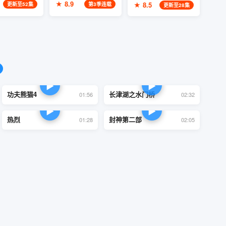
★ 8.9
★ 8.5
更新至52集
第3季连载
更新至28集
▶
▶
功夫熊猫4
长津湖之水门桥
01:56
02:32
▶
▶
热烈
封神第二部
01:28
02:05