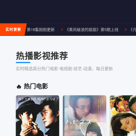
夜追凶》第18集刚刚更新
《乘风破浪的姐姐》第5期上线
《凡人修仙
实时更新
热播影视推荐
实时精选高分热门电影·电视剧·综艺·动漫，每日更新
🔥 热门电影