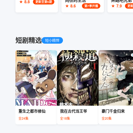
向往的生活
奔跑吧兄弟
★ 8.8
更新至第5期
★ 8.6
★ 7.9
第7季开播
更新
短剧精选
短小精悍
重生之都市修仙
我在古代当王爷
豪门千金归来
全24集
全18集
全20集